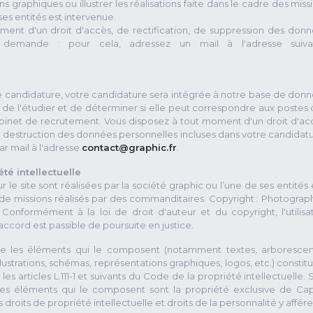
ons graphiques ou illustrer les réalisations faite dans le cadre des miss
ses entités est intervenue.
ent d'un droit d'accès, de rectification, de suppression des don
e demande : pour cela, adressez un mail à l'adresse suiva
de candidature, votre candidature sera intégrée à notre base de don
e de l'étudier et de déterminer si elle peut correspondre aux postes
binet de recrutement. Vous disposez à tout moment d'un droit d'ac
e destruction des données personnelles incluses dans votre candidatu
r mail à l'adresse
contact@graphic.fr
.
té intellectuelle
 le site sont réalisées par la société graphic ou l’une de ses entités 
 de missions réalisés par des commanditaires. Copyright : Photograp
 Conformément à la loi de droit d'auteur et du copyright, l'utilisa
ccord est passible de poursuite en justice.
ue les éléments qui le composent (notamment textes, arboresce
llustrations, schémas, représentations graphiques, logos, etc.) constit
s articles L.111-1 et suivants du Code de la propriété intellectuelle. 
 les éléments qui le composent sont la propriété exclusive de Cap
s droits de propriété intellectuelle et droits de la personnalité y affére