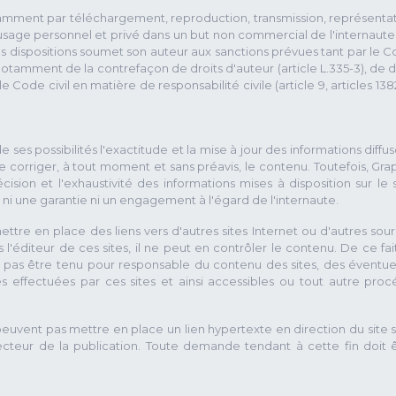
otamment par téléchargement, reproduction, transmission, représenta
l'usage personnel et privé dans un but non commercial de l'internaute
ces dispositions soumet son auteur aux sanctions prévues tant par le 
 notamment de la contrefaçon de droits d'auteur (article L.335-3), de d
e Code civil en matière de responsabilité civile (article 9, articles 138
 ses possibilités l'exactitude et la mise à jour des informations diffu
t de corriger, à tout moment et sans préavis, le contenu. Toutefois, Gra
écision et l'exhaustivité des informations mises à disposition sur le s
 ni une garantie ni un engagement à l'égard de l'internaute.
ettre en place des liens vers d'autres sites Internet ou d'autres sou
as l'éditeur de ces sites, il ne peut en contrôler le contenu. De ce fait
a pas être tenu pour responsable du contenu des sites, des éventue
s effectuées par ces sites et ainsi accessibles ou tout autre pro
ne peuvent pas mettre en place un lien hypertexte en direction du site 
irecteur de la publication. Toute demande tendant à cette fin doit 