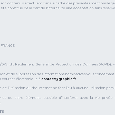
n de son contenu s'effectuent dans le cadre des présentes mentions léga
e site constitue de la part de l'internaute une acceptation sans réserv
3) FRANCE
679, dit Règlement Général de Protection des Données (RGPD), 
ation et de suppression des informations nominatives vous concernant.
n courrier électronique à
contact@graphic.fr
.
 l’utilisation du site internet ne font lieu à aucune utilisation paral
okies ou autre éléments passible d’interférer avec la vie privée
r
TS