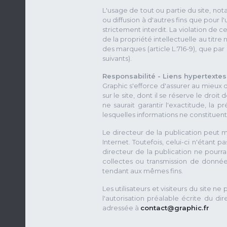
L'usage de tout ou partie du site, n
ou diffusion à d'autres fins que pour 
strictement interdit. La violation de 
de la propriété intellectuelle au titre
des marques (article L.716-9), que par l
suivants).
Responsabilité - Liens hypertextes
Graphic s'efforce d'assurer au mieux de
sur le site, dont il se réserve le droi
ne saurait garantir l'exactitude, la pr
lesquelles informations ne constituent
Le directeur de la publication peut m
Internet. Toutefois, celui-ci n'étant p
directeur de la publication ne pourr
collectes ou transmission de donnée
tendant aux mêmes fins.
Les utilisateurs et visiteurs du site 
l'autorisation préalable écrite du d
adressée à
contact@graphic.fr