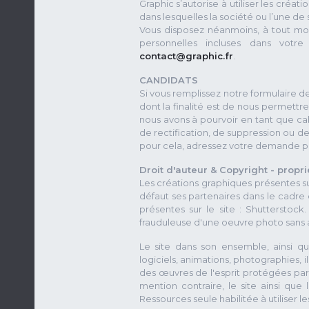
Graphic s’autorise à utiliser les créati
dans lesquelles la société ou l’une de 
Vous disposez néanmoins, à tout mom
personnelles incluses dans votr
contact@graphic.fr
.
CANDIDATS
Si vous remplissez notre formulaire 
dont la finalité est de nous permettr
nous avons à pourvoir en tant que ca
de rectification, de suppression ou d
pour cela, adressez votre demande pa
Droit d'auteur & Copyright - proprié
Les créations graphiques présentes sur
défaut ses partenaires dans le cadre
présentes sur le site : Shutterstock.
frauduleuse d'une oeuvre photo sans a
Le site dans son ensemble, ainsi q
logiciels, animations, photographies, i
des œuvres de l'esprit protégées par le
mention contraire, le site ainsi que
Ressources seule habilitée à utiliser le