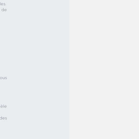
les.
e de
vous
lèle
 des