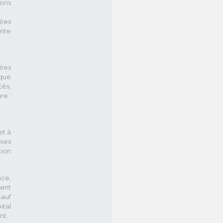
ions
nées
nte
nées
 que
cès,
re :
et à
hies
tion
nce,
uent
Sauf
ital
nt.