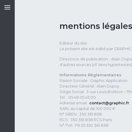
mentions légale
Editeur du site
Le présent site est édité par GRAPHI
Directrice de publication : Alain Dupu
d'autres sources (cf. liens hypertextes)
Informations Règlementaires
Raison Sociale : Graphic Application
Directeur Général : Alain Dupuy
Siège Social : 3 rue Louis Brébion - 7
Tél. : 05 49 05 45 00
Adresse email :
contact@graphic.fr
SARL au capital de 100 000 €
N° SIREN : 350 361 838
RCS : 350 361 838 RCS Paris
N° TVA : FR 25 350 361 838