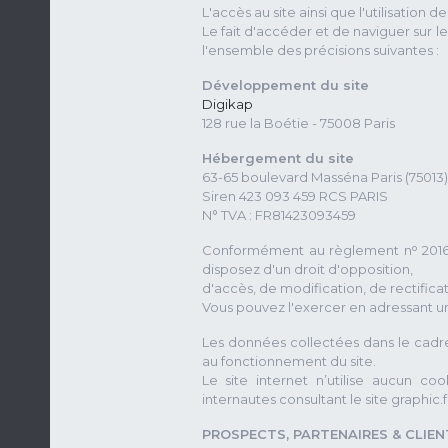
L'accès au site ainsi que l'utilisatio
Le fait d'accéder et de naviguer sur l
l'ensemble des précisions suivantes :
Développement du site
Digikap
128 rue la Boétie - 75008 Paris
Hébergement du site
63-65 boulevard Masséna Paris (7501
Siren 423 093 459 RCS PARIS
N° TVA : FR81423093459
Conformément au règlement nᵒ 2016/
disposez d'un droit d'opposition,
d'accès, de modification, de rectific
Vous pouvez l'exercer en adressant u
Les données collectées dans le cadre de
au fonctionnement du site.
Le site internet n’utilise aucun co
internautes consultant le site graphic.f
PROSPECTS, PARTENAIRES & CLIEN